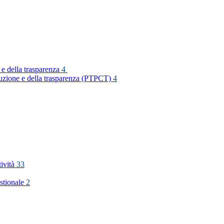
 e della trasparenza
4
rruzione e della trasparenza (PTPCT)
4
tività
33
stionale
2