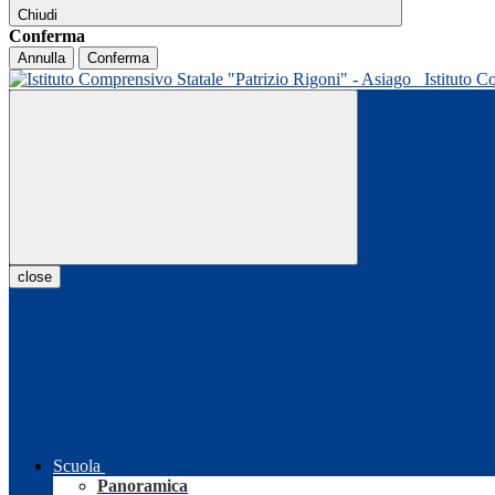
Chiudi
Conferma
Annulla
Conferma
Istituto C
close
Scuola
Panoramica