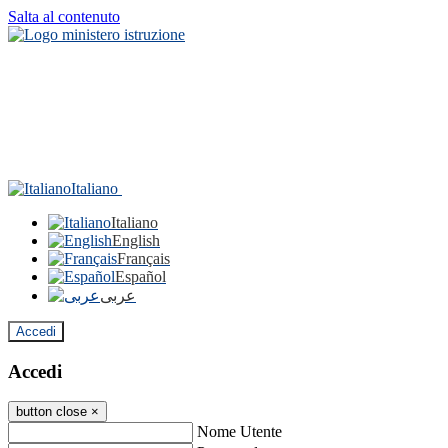
Salta al contenuto
Italiano
Italiano
English
Français
Español
عربى
Accedi
Accedi
button close
×
Nome Utente