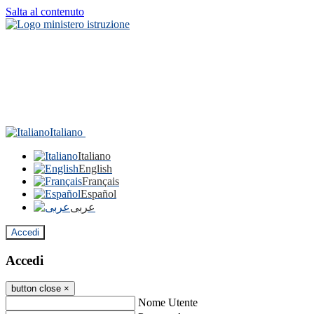
Salta al contenuto
Italiano
Italiano
English
Français
Español
عربى
Accedi
Accedi
button close
×
Nome Utente