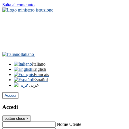
Salta al contenuto
Italiano
Italiano
English
Français
Español
عربى
Accedi
Accedi
button close
×
Nome Utente