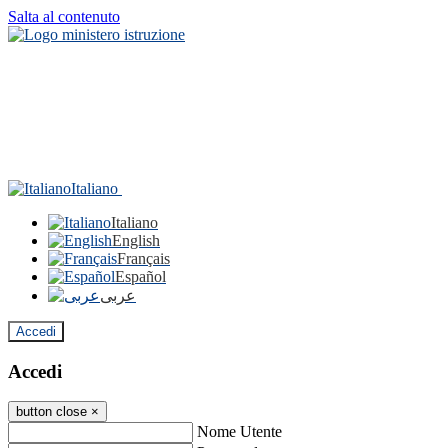
Salta al contenuto
Italiano
Italiano
English
Français
Español
عربى
Accedi
Accedi
button close
×
Nome Utente