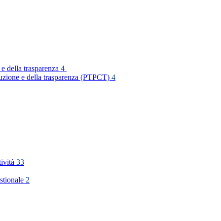
 e della trasparenza
4
rruzione e della trasparenza (PTPCT)
4
tività
33
stionale
2