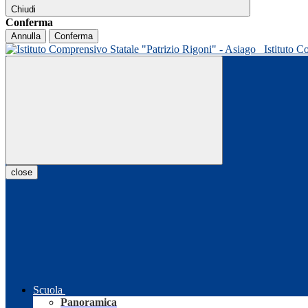
Chiudi
Conferma
Annulla
Conferma
Istituto C
close
Scuola
Panoramica