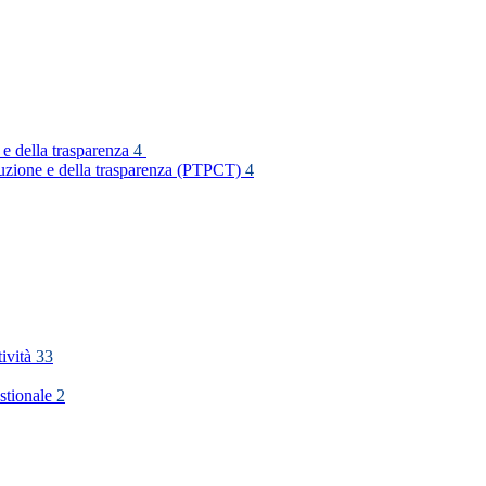
 e della trasparenza
4
rruzione e della trasparenza (PTPCT)
4
tività
33
stionale
2