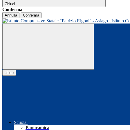
Chiudi
Conferma
Annulla
Conferma
Istituto C
close
Scuola
Panoramica