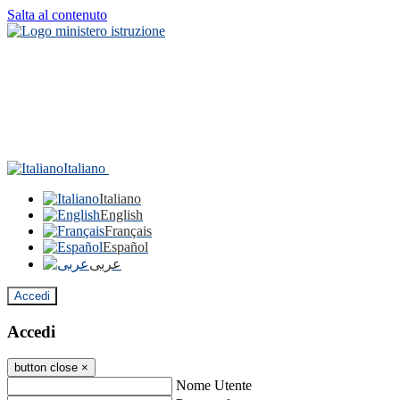
Salta al contenuto
Italiano
Italiano
English
Français
Español
عربى
Accedi
Accedi
button close
×
Nome Utente