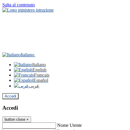
Salta al contenuto
Italiano
Italiano
English
Français
Español
عربى
Accedi
Accedi
button close
×
Nome Utente