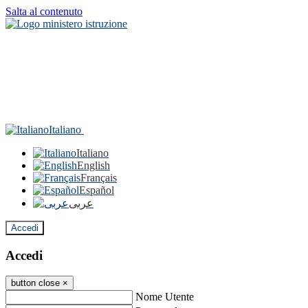
Salta al contenuto
Italiano
Italiano
English
Français
Español
عربى
Accedi
Accedi
button close
×
Nome Utente