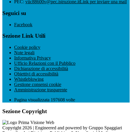
PEC:
viic88600v@pec.istruzione.it
Link per inviare una mail
Seguici su
Facebook
Sezione Link Utili
Cookie policy
Note legali
Informativa Privacy
Ufficio Relazioni con il Pubblico
Dichiarazione di accessibilità
Obiettivi di accessibilità
Whistleblowing
Gestione consensi cookie
Amministrazione trasparente
Pagina visualizzata
197608
volte
Sezione Copyright
Copyright 2026 | Engineered and powered by Gruppo Spaggiari