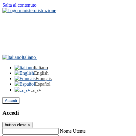
Salta al contenuto
Italiano
Italiano
English
Français
Español
عربى
Accedi
Accedi
button close
×
Nome Utente