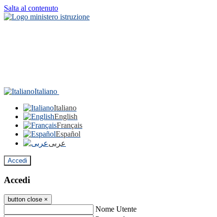
Salta al contenuto
Italiano
Italiano
English
Français
Español
عربى
Accedi
Accedi
button close
×
Nome Utente