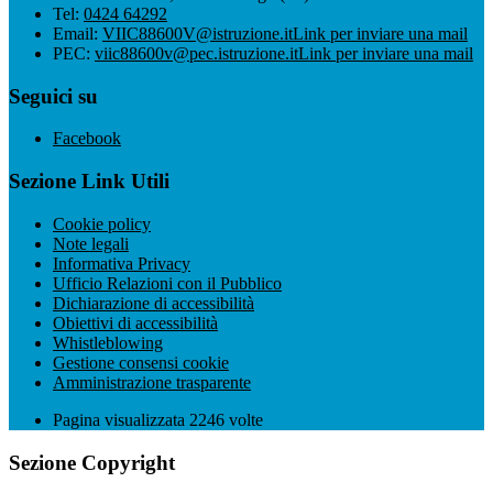
Tel:
0424 64292
Email:
VIIC88600V@istruzione.it
Link per inviare una mail
PEC:
viic88600v@pec.istruzione.it
Link per inviare una mail
Seguici su
Facebook
Sezione Link Utili
Cookie policy
Note legali
Informativa Privacy
Ufficio Relazioni con il Pubblico
Dichiarazione di accessibilità
Obiettivi di accessibilità
Whistleblowing
Gestione consensi cookie
Amministrazione trasparente
Pagina visualizzata
2246
volte
Sezione Copyright