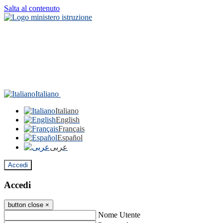
Salta al contenuto
Italiano
Italiano
English
Français
Español
عربى
Accedi
Accedi
button close
×
Nome Utente