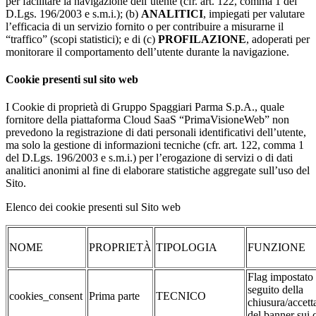
per facilitare la navigazione dell’utente (cfr. art. 122, comma 1 del
D.Lgs. 196/2003 e s.m.i.); (b)
ANALITICI
, impiegati per valutare
l’efficacia di un servizio fornito o per contribuire a misurarne il
“traffico” (scopi statistici); e di (c)
PROFILAZIONE
, adoperati per
monitorare il comportamento dell’utente durante la navigazione.
Cookie presenti sul sito web
I Cookie di proprietà di Gruppo Spaggiari Parma S.p.A., quale
fornitore della piattaforma Cloud SaaS “PrimaVisioneWeb” non
prevedono la registrazione di dati personali identificativi dell’utente,
ma solo la gestione di informazioni tecniche (cfr. art. 122, comma 1
del D.Lgs. 196/2003 e s.m.i.) per l’erogazione di servizi o di dati
analitici anonimi al fine di elaborare statistiche aggregate sull’uso del
Sito.
Elenco dei cookie presenti sul Sito web
NOME
PROPRIETÀ
TIPOLOGIA
FUNZIONE
Flag impostato
seguito della
cookies_consent
Prima parte
TECNICO
chiusura/accett
del banner sui 