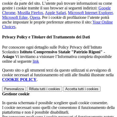
cookie da parte del sito. L’utente può trovare informazioni su come
gestire i cookie tramite il suo browser ai seguenti indirizzi:
Google
Chrome
,
Mozilla Firefox
,
Apple Safari
,
Microsoft Internet Explorer
,
Microsoft Edge
,
Opera
. Per i cookie di profilazione l’utente potrà
anche impostare le proprie preferenze attraverso il sito:
Your Online
Choices
.
Privacy Policy e Titolare del Trattamento dei Dati
Per conoscere ogni dettaglio sulle Policy Privacy dell’Istituto
Scolastico
Istituto Comprensivo Statale "Patrizio Rigoni" -
Asiago
Vi invitiamo a visionare l’Informativa completa disponibile
online al seguente
link
Questo sito o gli strumenti terzi da questo utilizzati si avvalgono di
cookie necessari al funzionamento ed utili alle finalità illustrate nella
COOKIE POLICY
.
Personalizza
Rifiuta tutti
i cookies
Accetta tutti
i cookies
Gestione cookie
In questa schermata è possibile scegliere quali cookie consentire.
I cookie necessari sono quelli che consentono il funzionamento della
piattaforma e non è possibile disabilitarli.
Per conoscere quali sono i cookie necessari al funzionamento potete