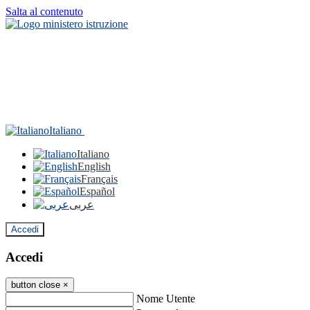
Salta al contenuto
Italiano
Italiano
English
Français
Español
عربى
Accedi
Accedi
button close
×
Nome Utente