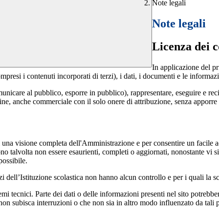
Note legali
Note legali
Licenza dei c
In applicazione del pr
si i contenuti incorporati di terzi), i dati, i documenti e le informazi
comunicare al pubblico, esporre in pubblico), rappresentare, eseguire e r
 fine, anche commerciale con il solo onere di attribuzione, senza apporre 
enti una visione completa dell'Amministrazione e per consentire un facile ac
ono talvolta non essere esaurienti, completi o aggiornati, nonostante vi
possibile.
izi dell’Istituzione scolastica non hanno alcun controllo e per i quali la
 tecnici. Parte dei dati o delle informazioni presenti nel sito potrebbero 
 non subisca interruzioni o che non sia in altro modo influenzato da tali 