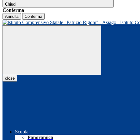
Chiudi
Conferma
Annulla
Conferma
Istituto C
close
Scuola
Panoramica