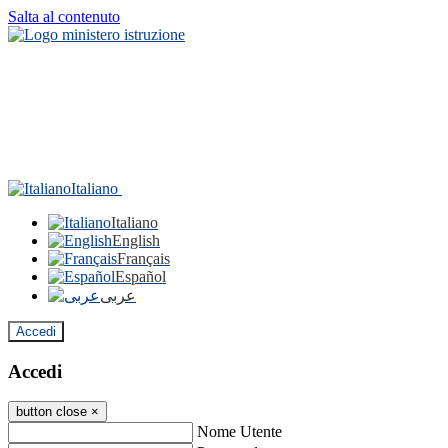
Salta al contenuto
Italiano
Italiano
English
Français
Español
عربى
Accedi
Accedi
button close
×
Nome Utente