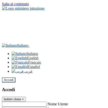
Salta al contenuto
Italiano
Italiano
English
Français
Español
عربى
Accedi
Accedi
button close
×
Nome Utente