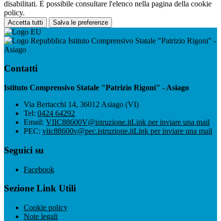
disabilitati. È possibile consultare l'elenco nella pagina della cookie
policy.
Accetta tutti
Salva le preferenze
Istituto Comprensivo Statale "Patrizio Rigoni" -
Asiago
Contatti
Istituto Comprensivo Statale "Patrizio Rigoni" - Asiago
Via Bertacchi 14, 36012 Asiago (VI)
Tel:
0424 64292
Email:
VIIC88600V@istruzione.it
Link per inviare una mail
PEC:
viic88600v@pec.istruzione.it
Link per inviare una mail
Seguici su
Facebook
Sezione Link Utili
Cookie policy
Note legali