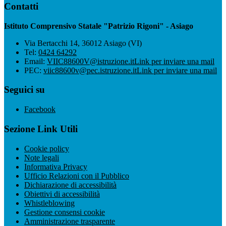
Contatti
Istituto Comprensivo Statale "Patrizio Rigoni" - Asiago
Via Bertacchi 14, 36012 Asiago (VI)
Tel:
0424 64292
Email:
VIIC88600V@istruzione.it
Link per inviare una mail
PEC:
viic88600v@pec.istruzione.it
Link per inviare una mail
Seguici su
Facebook
Sezione Link Utili
Cookie policy
Note legali
Informativa Privacy
Ufficio Relazioni con il Pubblico
Dichiarazione di accessibilità
Obiettivi di accessibilità
Whistleblowing
Gestione consensi cookie
Amministrazione trasparente