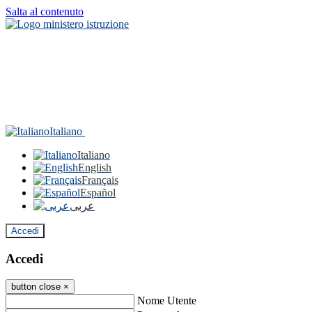
Salta al contenuto
Italiano
Italiano
English
Français
Español
عربى
Accedi
Accedi
button close
×
Nome Utente