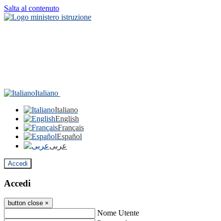
Salta al contenuto
Italiano
Italiano
English
Français
Español
عربى
Accedi
Accedi
button close
×
Nome Utente