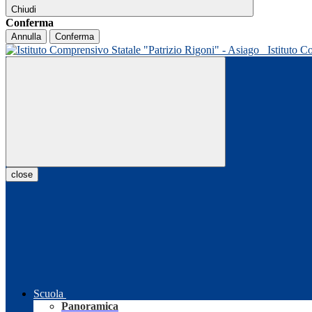
Chiudi
Conferma
Annulla
Conferma
Istituto C
close
Scuola
Panoramica