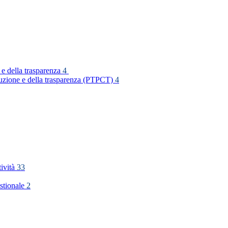
 e della trasparenza
4
rruzione e della trasparenza (PTPCT)
4
tività
33
stionale
2