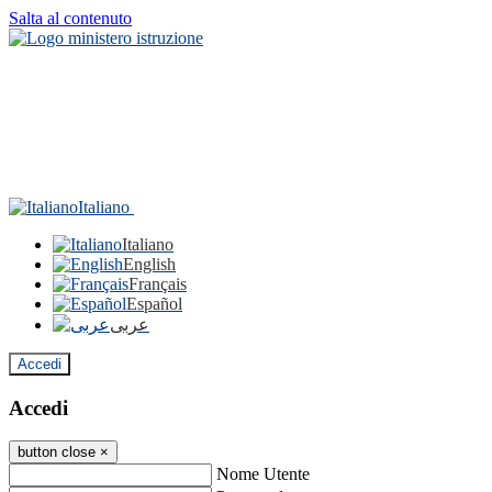
Salta al contenuto
Italiano
Italiano
English
Français
Español
عربى
Accedi
Accedi
button close
×
Nome Utente