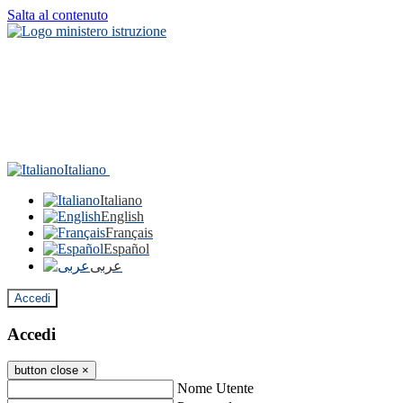
Salta al contenuto
Italiano
Italiano
English
Français
Español
عربى
Accedi
Accedi
button close
×
Nome Utente