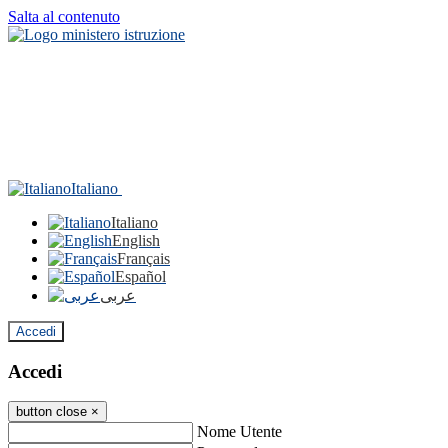
Salta al contenuto
Italiano
Italiano
English
Français
Español
عربى
Accedi
Accedi
button close
×
Nome Utente