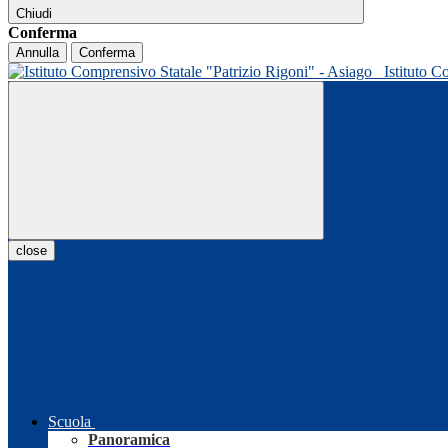
Chiudi
Conferma
Annulla
Conferma
Istituto C
close
Scuola
Panoramica