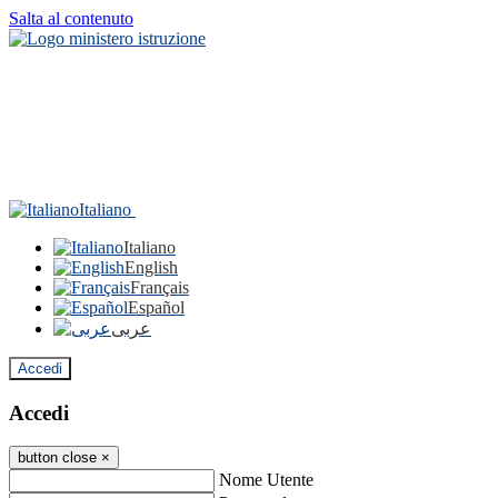
Salta al contenuto
Italiano
Italiano
English
Français
Español
عربى
Accedi
Accedi
button close
×
Nome Utente