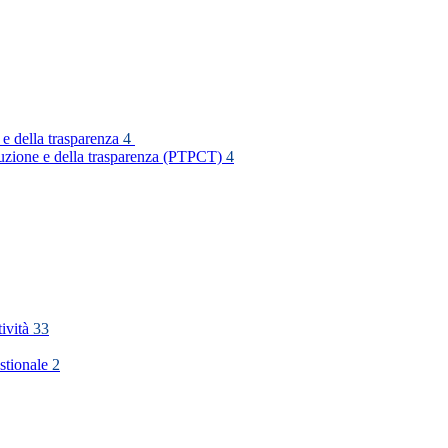
 e della trasparenza
4
rruzione e della trasparenza (PTPCT)
4
tività
33
stionale
2