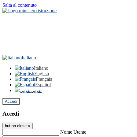
Salta al contenuto
Italiano
Italiano
English
Français
Español
عربى
Accedi
Accedi
button close
×
Nome Utente