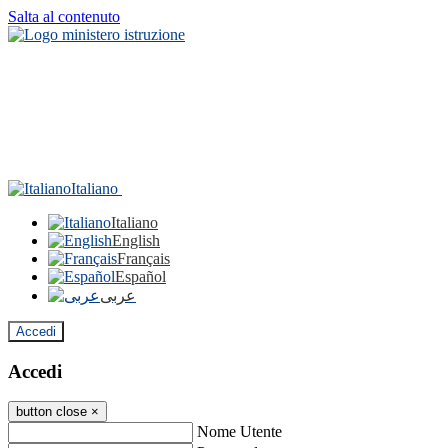
Salta al contenuto
Italiano
Italiano
English
Français
Español
عربى
Accedi
Accedi
button close
×
Nome Utente