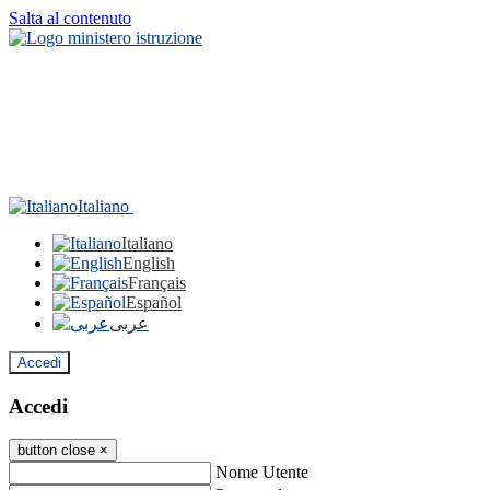
Salta al contenuto
Italiano
Italiano
English
Français
Español
عربى
Accedi
Accedi
button close
×
Nome Utente