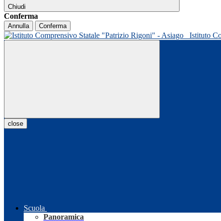
Chiudi
Conferma
Annulla
Conferma
Istituto C
close
Scuola
Panoramica