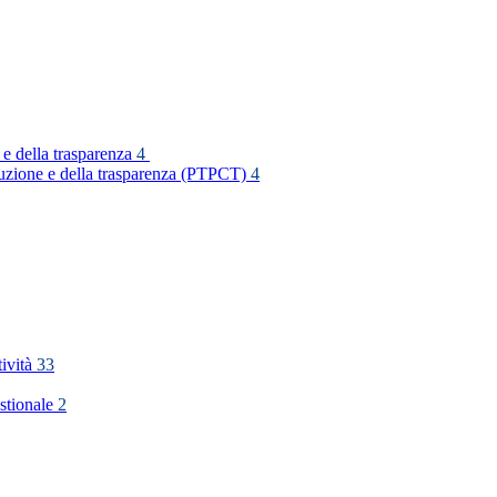
 e della trasparenza
4
rruzione e della trasparenza (PTPCT)
4
tività
33
stionale
2