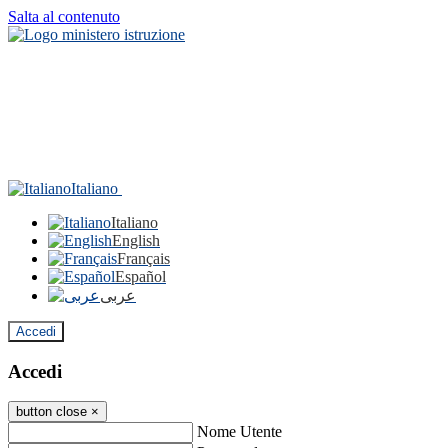
Salta al contenuto
Italiano
Italiano
English
Français
Español
عربى
Accedi
Accedi
button close
×
Nome Utente