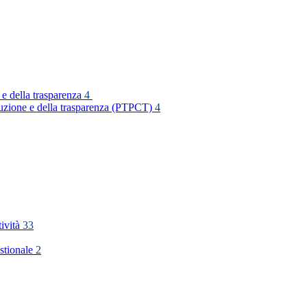
 e della trasparenza
4
rruzione e della trasparenza (PTPCT)
4
tività
33
stionale
2