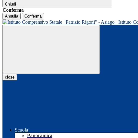
Chiudi
Conferma
Annulla
Conferma
Istituto C
close
Scuola
Panoramica