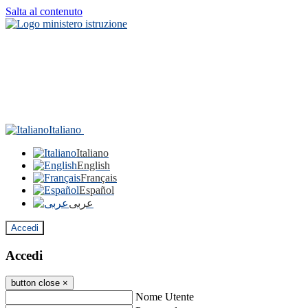
Salta al contenuto
Italiano
Italiano
English
Français
Español
عربى
Accedi
Accedi
button close
×
Nome Utente