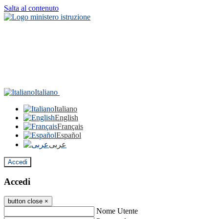
Salta al contenuto
Italiano
Italiano
English
Français
Español
عربى
Accedi
Accedi
button close
×
Nome Utente