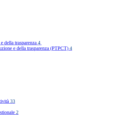
 e della trasparenza
4
rruzione e della trasparenza (PTPCT)
4
tività
33
stionale
2