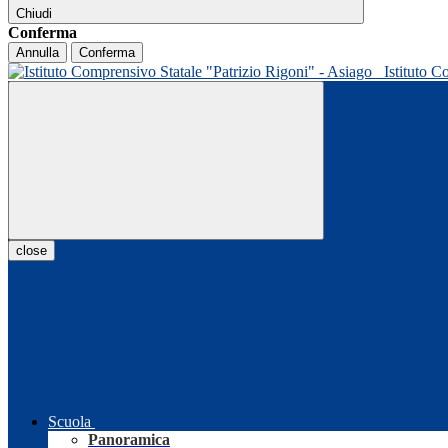
Chiudi
Conferma
Annulla
Conferma
Istituto C
close
Scuola
Panoramica