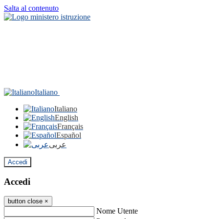
Salta al contenuto
Italiano
Italiano
English
Français
Español
عربى
Accedi
Accedi
button close
×
Nome Utente