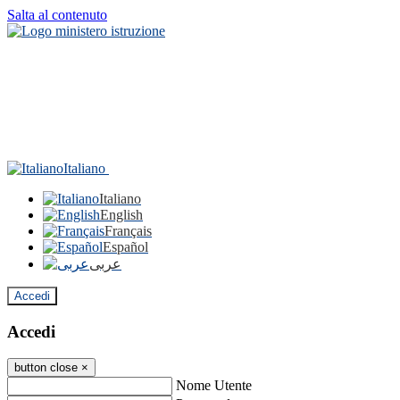
Salta al contenuto
Italiano
Italiano
English
Français
Español
عربى
Accedi
Accedi
button close
×
Nome Utente