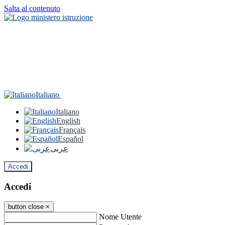
Salta al contenuto
Italiano
Italiano
English
Français
Español
عربى
Accedi
Accedi
button close
×
Nome Utente