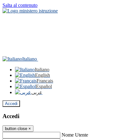
Salta al contenuto
Italiano
Italiano
English
Français
Español
عربى
Accedi
Accedi
button close
×
Nome Utente