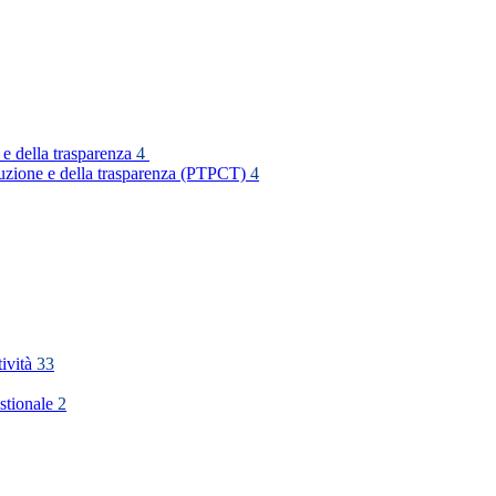
 e della trasparenza
4
rruzione e della trasparenza (PTPCT)
4
tività
33
stionale
2