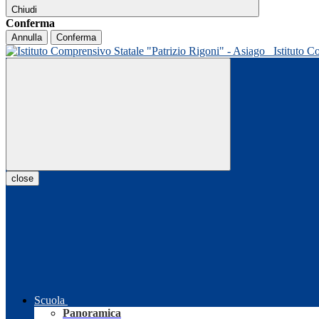
Chiudi
Conferma
Annulla
Conferma
Istituto C
close
Scuola
Panoramica