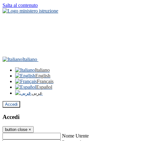
Salta al contenuto
Italiano
Italiano
English
Français
Español
عربى
Accedi
Accedi
button close
×
Nome Utente