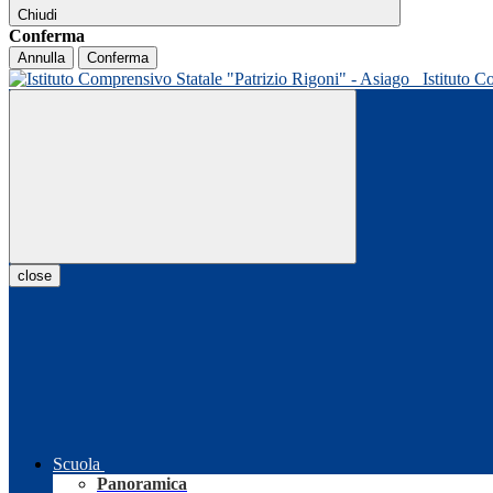
Chiudi
Conferma
Annulla
Conferma
Istituto C
close
Scuola
Panoramica