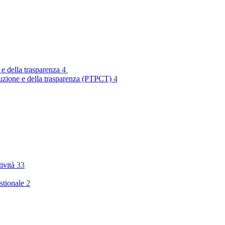
 e della trasparenza
4
rruzione e della trasparenza (PTPCT)
4
tività
33
stionale
2