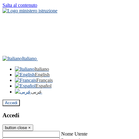
Salta al contenuto
Italiano
Italiano
English
Français
Español
عربى
Accedi
Accedi
button close
×
Nome Utente