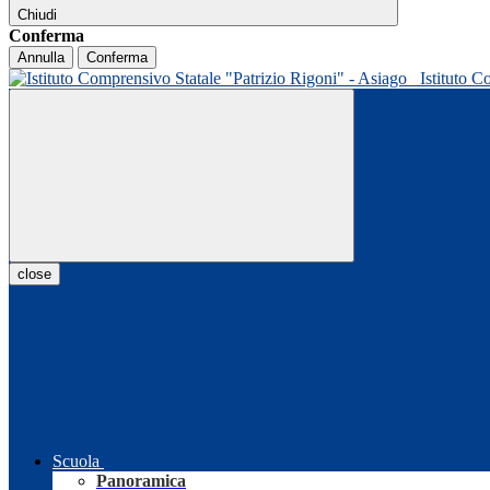
Chiudi
Conferma
Annulla
Conferma
Istituto C
close
Scuola
Panoramica