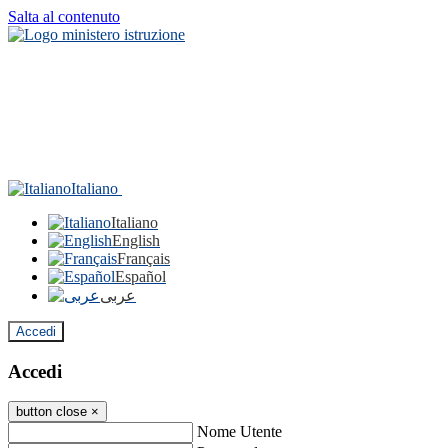
Salta al contenuto
Italiano
Italiano
English
Français
Español
عربى
Accedi
Accedi
button close
×
Nome Utente