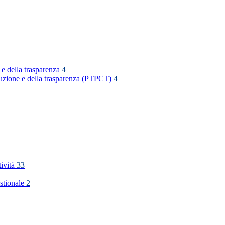
 e della trasparenza
4
rruzione e della trasparenza (PTPCT)
4
tività
33
stionale
2