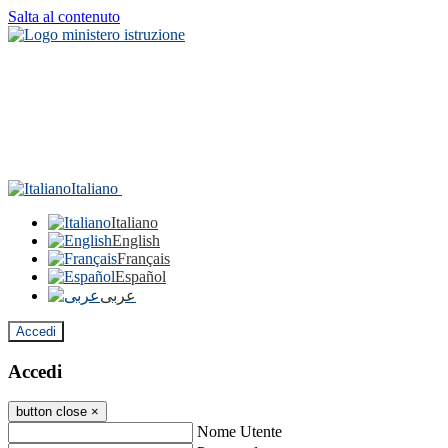
Salta al contenuto
Italiano
Italiano
English
Français
Español
عربى
Accedi
Accedi
button close
×
Nome Utente