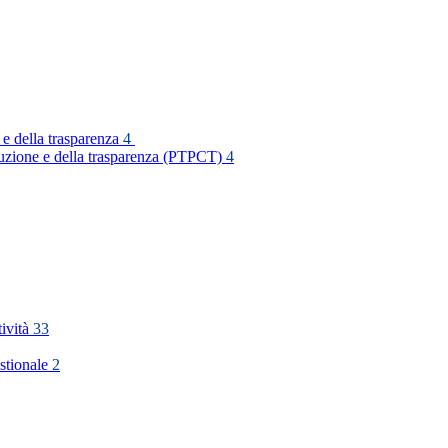
 e della trasparenza
4
rruzione e della trasparenza (PTPCT)
4
tività
33
stionale
2