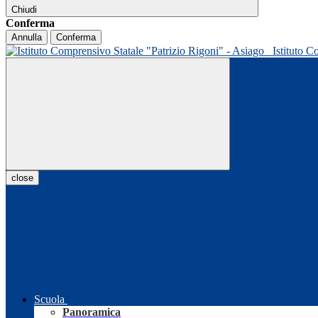
Chiudi
Conferma
Annulla
Conferma
Istituto C
close
Scuola
Panoramica