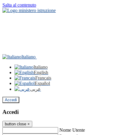
Salta al contenuto
Italiano
Italiano
English
Français
Español
عربى
Accedi
Accedi
button close
×
Nome Utente