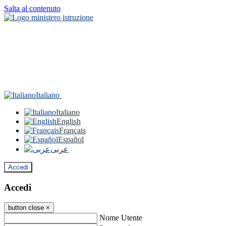
Salta al contenuto
Italiano
Italiano
English
Français
Español
عربى
Accedi
Accedi
button close
×
Nome Utente