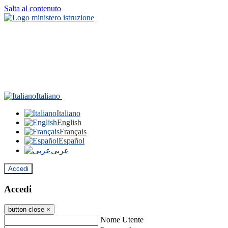
Salta al contenuto
Italiano
Italiano
English
Français
Español
عربى
Accedi
Accedi
button close
×
Nome Utente