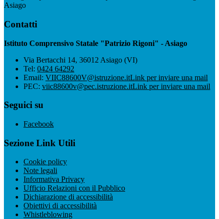
Asiago
Contatti
Istituto Comprensivo Statale "Patrizio Rigoni" - Asiago
Via Bertacchi 14, 36012 Asiago (VI)
Tel:
0424 64292
Email:
VIIC88600V@istruzione.it
Link per inviare una mail
PEC:
viic88600v@pec.istruzione.it
Link per inviare una mail
Seguici su
Facebook
Sezione Link Utili
Cookie policy
Note legali
Informativa Privacy
Ufficio Relazioni con il Pubblico
Dichiarazione di accessibilità
Obiettivi di accessibilità
Whistleblowing