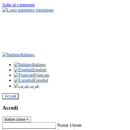
Salta al contenuto
Italiano
Italiano
English
Français
Español
عربى
Accedi
Accedi
button close
×
Nome Utente