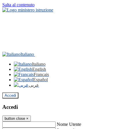
Salta al contenuto
Italiano
Italiano
English
Français
Español
عربى
Accedi
Accedi
button close
×
Nome Utente