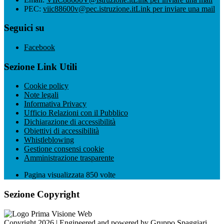
PEC:
viic88600v@pec.istruzione.it
Link per inviare una mail
Seguici su
Facebook
Sezione Link Utili
Cookie policy
Note legali
Informativa Privacy
Ufficio Relazioni con il Pubblico
Dichiarazione di accessibilità
Obiettivi di accessibilità
Whistleblowing
Gestione consensi cookie
Amministrazione trasparente
Pagina visualizzata
850
volte
Sezione Copyright
Copyright 2026 | Engineered and powered by Gruppo Spaggiari