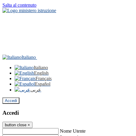
Salta al contenuto
Italiano
Italiano
English
Français
Español
عربى
Accedi
Accedi
button close
×
Nome Utente