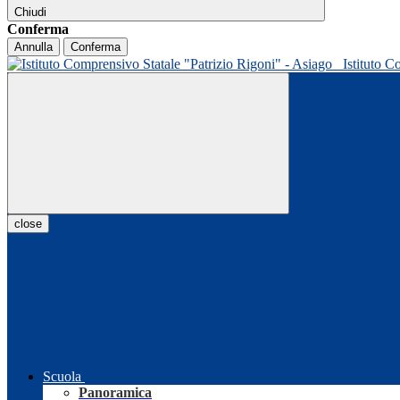
Chiudi
Conferma
Annulla
Conferma
Istituto C
close
Scuola
Panoramica