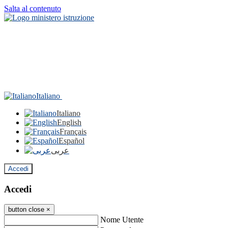
Salta al contenuto
Italiano
Italiano
English
Français
Español
عربى
Accedi
Accedi
button close
×
Nome Utente