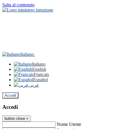
Salta al contenuto
Italiano
Italiano
English
Français
Español
عربى
Accedi
Accedi
button close
×
Nome Utente