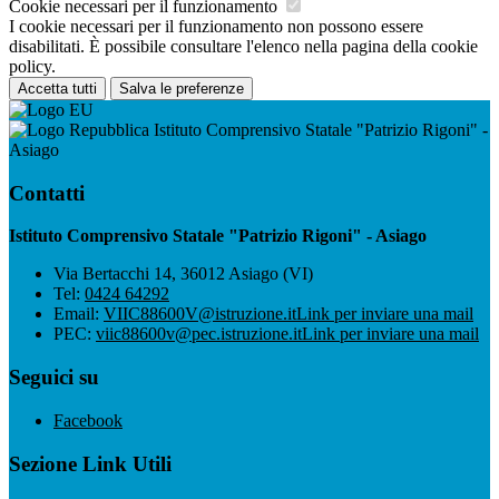
Cookie necessari per il funzionamento
I cookie necessari per il funzionamento non possono essere
disabilitati. È possibile consultare l'elenco nella pagina della cookie
policy.
Accetta tutti
Salva le preferenze
Istituto Comprensivo Statale "Patrizio Rigoni" -
Asiago
Contatti
Istituto Comprensivo Statale "Patrizio Rigoni" - Asiago
Via Bertacchi 14, 36012 Asiago (VI)
Tel:
0424 64292
Email:
VIIC88600V@istruzione.it
Link per inviare una mail
PEC:
viic88600v@pec.istruzione.it
Link per inviare una mail
Seguici su
Facebook
Sezione Link Utili