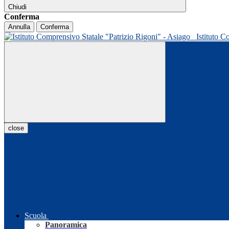
Chiudi
Conferma
Annulla
Conferma
Istituto C
close
Scuola
Panoramica