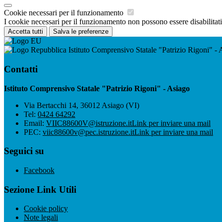
Cookie necessari per il funzionamento
I cookie necessari per il funzionamento non possono essere disabilitati.
Accetta tutti
Salva le preferenze
Istituto Comprensivo Statale "Patrizio Rigoni" - 
Contatti
Istituto Comprensivo Statale "Patrizio Rigoni" - Asiago
Via Bertacchi 14, 36012 Asiago (VI)
Tel:
0424 64292
Email:
VIIC88600V@istruzione.it
Link per inviare una mail
PEC:
viic88600v@pec.istruzione.it
Link per inviare una mail
Seguici su
Facebook
Sezione Link Utili
Cookie policy
Note legali