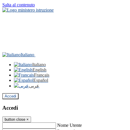
Salta al contenuto
Italiano
Italiano
English
Français
Español
عربى
Accedi
Accedi
button close
×
Nome Utente