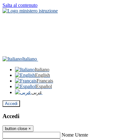
Salta al contenuto
Italiano
Italiano
English
Français
Español
عربى
Accedi
Accedi
button close
×
Nome Utente