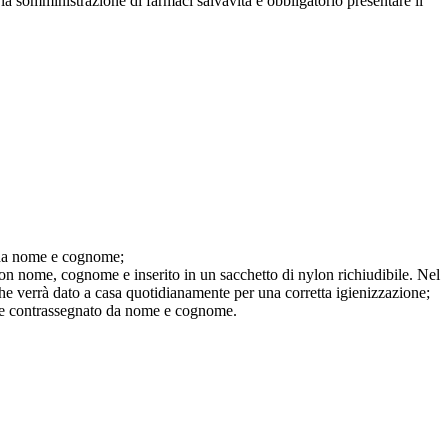
 somministrazione di farmaci salvavita è obbligatorio presentare il
i da nome e cognome;
on nome, cognome e inserito in un sacchetto di nylon richiudibile. Nel
 che verrà dato a casa quotidianamente per una corretta igienizzazione;
ere contrassegnato da nome e cognome.