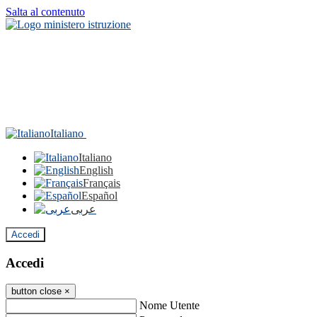
Salta al contenuto
Italiano
Italiano
English
Français
Español
عربى
Accedi
Accedi
button close
×
Nome Utente