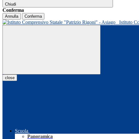
Chiudi
Conferma
Annulla
Conferma
Istituto C
close
Scuola
Panoramica