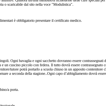
unni/e. Qualora un/una bambino/a richiedesse delle cure speciali per la
ria o scaricabile dal sito nella voce "Modulistica".
limentari è obbligatorio presentare il certificato medico.
n singoli. Ogni bavaglia e ogni sacchetto dovranno essere contrassegnat
e un cuscino piccolo con federa. Il tutto dovrà essere contrassegnato c
 genitore/tutore potrà portarlo a scuola chiuso in un apposito contenitore
iornare a seconda della stagione..Ogni capo d’abbigliamento dovrà ess
bino/a porta.
tituzionale.