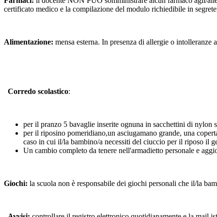
Farmaci:
il docente NON PUÒ somministrare alcun farmaco agli/alle al
certificato medico e la compilazione del modulo richiedibile in segrete
Alimentazione:
mensa esterna. In presenza di allergie o intolleranze a
Corredo scolastico
:
per il pranzo 5 bavaglie inserite ognuna in sacchettini di nylo
per il riposino pomeridiano,un asciugamano grande, una coperta 
caso in cui il/la bambino/a necessiti del ciuccio per il riposo il
Un cambio completo da tenere nell'armadietto personale e agg
Giochi:
la scuola non è responsabile dei giochi personali che il/la bam
Avvisi:
controllare il registro elettronico quotidianamente e la mail is