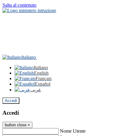
Salta al contenuto
Italiano
Italiano
English
Français
Español
عربى
Accedi
Accedi
button close
×
Nome Utente