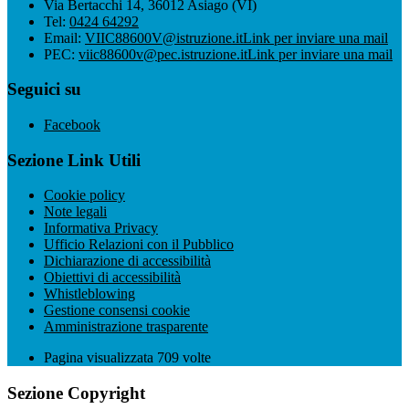
Via Bertacchi 14, 36012 Asiago (VI)
Tel:
0424 64292
Email:
VIIC88600V@istruzione.it
Link per inviare una mail
PEC:
viic88600v@pec.istruzione.it
Link per inviare una mail
Seguici su
Facebook
Sezione Link Utili
Cookie policy
Note legali
Informativa Privacy
Ufficio Relazioni con il Pubblico
Dichiarazione di accessibilità
Obiettivi di accessibilità
Whistleblowing
Gestione consensi cookie
Amministrazione trasparente
Pagina visualizzata
709
volte
Sezione Copyright