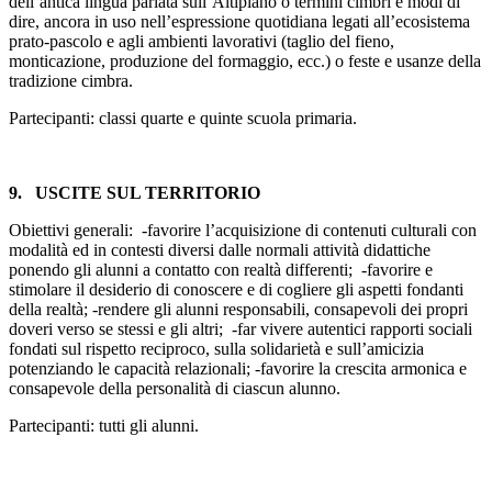
dell’antica lingua parlata sull’Altipiano o termini cimbri e modi di
dire, ancora in uso nell’espressione quotidiana legati all’ecosistema
prato-pascolo e agli ambienti lavorativi (taglio del fieno,
monticazione, produzione del formaggio, ecc.) o feste e usanze della
tradizione cimbra.
Partecipanti: classi quarte e quinte scuola primaria.
9. USCITE SUL TERRITORIO
Obiettivi generali: -favorire l’acquisizione di contenuti culturali con
modalità ed in contesti diversi dalle normali attività didattiche
ponendo gli alunni a contatto con realtà differenti; -favorire e
stimolare il desiderio di conoscere e di cogliere gli aspetti fondanti
della realtà; -rendere gli alunni responsabili, consapevoli dei propri
doveri verso se stessi e gli altri; -far vivere autentici rapporti sociali
fondati sul rispetto reciproco, sulla solidarietà e sull’amicizia
potenziando le capacità relazionali; -favorire la crescita armonica e
consapevole della personalità di ciascun alunno.
Partecipanti: tutti gli alunni.