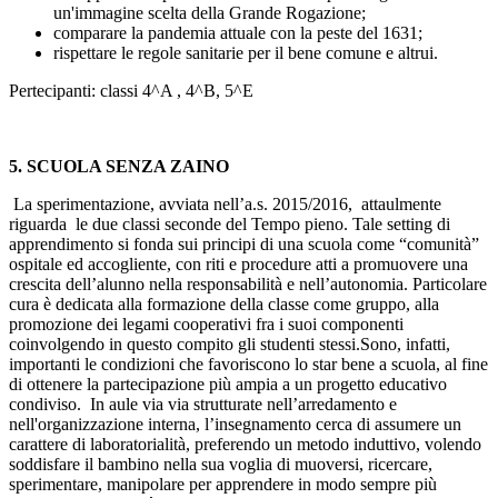
un'immagine scelta della Grande Rogazione;
comparare la pandemia attuale con la peste del 1631;
rispettare le regole sanitarie per il bene comune e altrui.
Pertecipanti: classi 4^A , 4^B, 5^E
5. SCUOLA SENZA ZAINO
La sperimentazione, avviata nell’a.s. 2015/2016, attaulmente
riguarda le due classi seconde del Tempo pieno. Tale setting di
apprendimento si fonda sui principi di una scuola come “comunità”
ospitale ed accogliente, con riti e procedure atti a promuovere una
crescita dell’alunno nella responsabilità e nell’autonomia. Particolare
cura è dedicata alla formazione della classe come gruppo, alla
promozione dei legami cooperativi fra i suoi componenti
coinvolgendo in questo compito gli studenti stessi.Sono, infatti,
importanti le condizioni che favoriscono lo star bene a scuola, al fine
di ottenere la partecipazione più ampia a un progetto educativo
condiviso. In aule via via strutturate nell’arredamento e
nell'organizzazione interna, l’insegnamento cerca di assumere un
carattere di laboratorialità, preferendo un metodo induttivo, volendo
soddisfare il bambino nella sua voglia di muoversi, ricercare,
sperimentare, manipolare per apprendere in modo sempre più