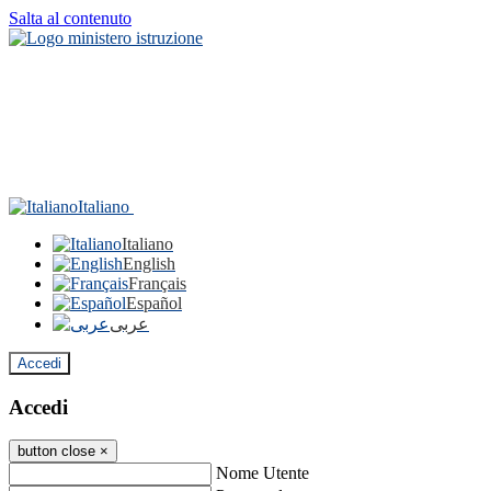
Salta al contenuto
Italiano
Italiano
English
Français
Español
عربى
Accedi
Accedi
button close
×
Nome Utente