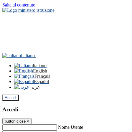
Salta al contenuto
Italiano
Italiano
English
Français
Español
عربى
Accedi
Accedi
button close
×
Nome Utente