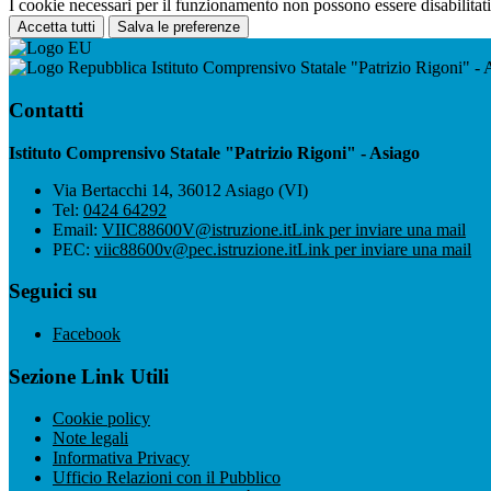
I cookie necessari per il funzionamento non possono essere disabilitati.
Accetta tutti
Salva le preferenze
Istituto Comprensivo Statale "Patrizio Rigoni" - 
Contatti
Istituto Comprensivo Statale "Patrizio Rigoni" - Asiago
Via Bertacchi 14, 36012 Asiago (VI)
Tel:
0424 64292
Email:
VIIC88600V@istruzione.it
Link per inviare una mail
PEC:
viic88600v@pec.istruzione.it
Link per inviare una mail
Seguici su
Facebook
Sezione Link Utili
Cookie policy
Note legali
Informativa Privacy
Ufficio Relazioni con il Pubblico