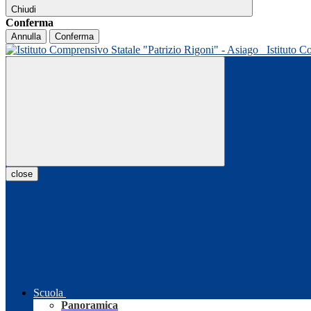
Chiudi
Conferma
Annulla
Conferma
Istituto C
close
Scuola
Panoramica