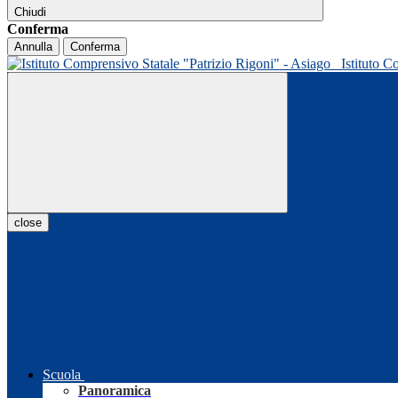
Chiudi
Conferma
Annulla
Conferma
Istituto C
close
Scuola
Panoramica