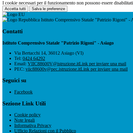
I cookie necessari per il funzionamento non possono essere disabilitati.
Accetta tutti
Salva le preferenze
Istituto Comprensivo Statale "Patrizio Rigoni" - 
Contatti
Istituto Comprensivo Statale "Patrizio Rigoni" - Asiago
Via Bertacchi 14, 36012 Asiago (VI)
Tel:
0424 64292
Email:
VIIC88600V@istruzione.it
Link per inviare una mail
PEC:
viic88600v@pec.istruzione.it
Link per inviare una mail
Seguici su
Facebook
Sezione Link Utili
Cookie policy
Note legali
Informativa Privacy
Ufficio Relazioni con il Pubblico