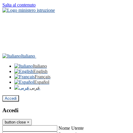
Salta al contenuto
Italiano
Italiano
English
Français
Español
عربى
Accedi
Accedi
button close
×
Nome Utente