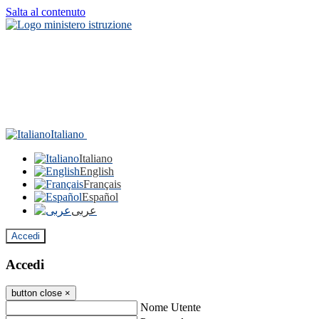
Salta al contenuto
Italiano
Italiano
English
Français
Español
عربى
Accedi
Accedi
button close
×
Nome Utente