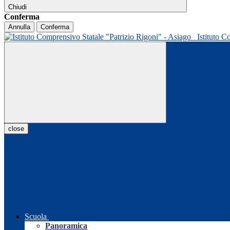
Chiudi
Conferma
Annulla
Conferma
Istituto C
close
Scuola
Panoramica